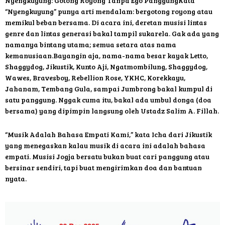
Nyengkuyung: Gotong Royong Tanpa Ego PanggungKata
“Nyengkuyung” punya arti mendalam: bergotong royong atau
memikul beban bersama. Di acara ini, deretan musisi lintas
genre dan lintas generasi bakal tampil sukarela. Gak ada yang
namanya bintang utama; semua setara atas nama
kemanusiaan.Bayangin aja, nama-nama besar kayak Letto,
Shaggydog, Jikustik, Kunto Aji, Ngatmombilung, Shaggydog,
Wawes, Bravesboy, Rebellion Rose, YKHC, Korekkayu,
Jahanam, Tembang Gula, sampai Jumbrong bakal kumpul di
satu panggung. Nggak cuma itu, bakal ada umbul donga (doa
bersama) yang dipimpin langsung oleh Ustadz Salim A. Fillah.
“Musik Adalah Bahasa Empati Kami,” kata Icha dari Jikustik
yang menegaskan kalau musik di acara ini adalah bahasa
empati. Musisi Jogja bersatu bukan buat cari panggung atau
bersinar sendiri, tapi buat mengirimkan doa dan bantuan
nyata.