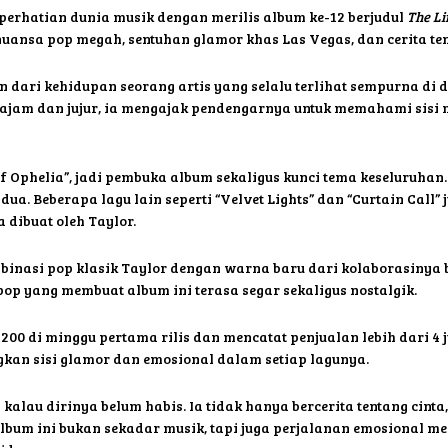
perhatian dunia musik dengan merilis album ke-12 berjudul
The Li
nuansa pop megah, sentuhan glamor khas Las Vegas, dan cerita te
n dari kehidupan seorang artis yang selalu terlihat sempurna di
g tajam dan jujur, ia mengajak pendengarnya untuk memahami sisi
f Ophelia”, jadi pembuka album sekaligus kunci tema keseluruhan. L
dua. Beberapa lagu lain seperti “Velvet Lights” dan “Curtain Ca
 dibuat oleh Taylor.
nasi pop klasik Taylor dengan warna baru dari kolaborasinya 
pop yang membuat album ini terasa segar sekaligus nostalgik.
00 di minggu pertama rilis dan mencatat penjualan lebih dari 4 
an sisi glamor dan emosional dalam setiap lagunya.
kalau dirinya belum habis. Ia tidak hanya bercerita tentang cinta,
 album ini bukan sekadar musik, tapi juga perjalanan emosional 