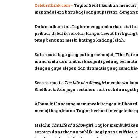
Celebrithink.com –
Taylor Swift kembali mencuri 
menandai era baru bagi sang superstar, dengan 
Dalam album ini, Taylor menggambarkan sisi lai
pribadi di balik sorotan lampu. Lewat lirik yan
tetap bersinar meski hatinya kadang lelah.
Salah satu lagu yang paling menonjol, “The Fate o
mana cinta dan ambisi bisa jadi pedang bermata 
dengan gaya elegan dan dramatis yang cuma bisa
Secara musik,
The Life of a Showgirl
membawa kombi
Shellback. Ada juga sentuhan soft rock dan synth
Album ini langsung memuncaki tangga Billboard 2
memuji bagaimana Taylor berhasil menyeimbangk
Melalui
The Life of a Showgirl
, Taylor membuktikan 
sorotan dan tekanan publik. Bagi para Swifties,