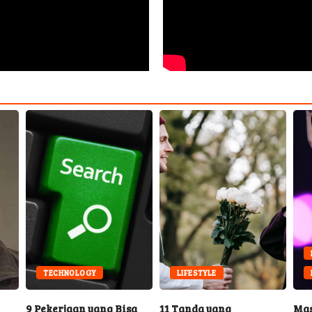
ENTERTAIN
TECHNOLOGY
LIFESTYLE
MUSIC
ekerjaan yang Bisa
11 Tanda yang
Masa Depan 