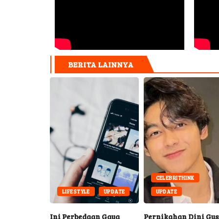
BERITA LAINNYA
CELEBRITHINK
LIFESTYLE
UPDATE
UPDATE
on
Ini Perbedaan Gaya
Pernikahan Dini Gus
9 P