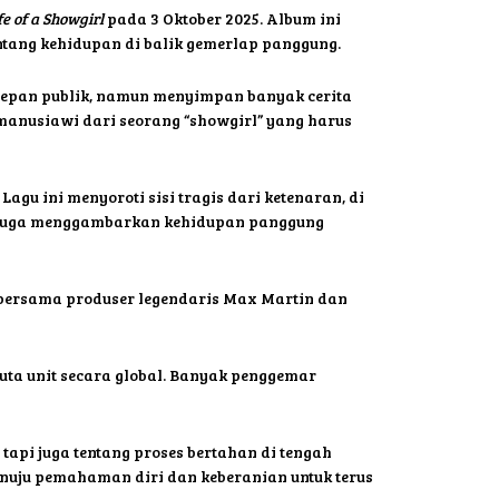
fe of a Showgirl
pada 3 Oktober 2025. Album ini
ntang kehidupan di balik gemerlap panggung.
 depan publik, namun menyimpan banyak cerita
 manusiawi dari seorang “showgirl” yang harus
agu ini menyoroti sisi tragis dari ketenaran, di
ll” juga menggambarkan kehidupan panggung
bersama produser legendaris Max Martin dan
juta unit secara global. Banyak penggemar
 tapi juga tentang proses bertahan di tengah
menuju pemahaman diri dan keberanian untuk terus