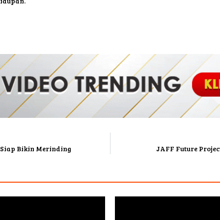
hidupan.
g Siap Bikin Merinding
JAFF Future Projec