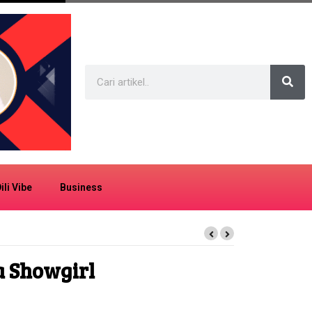
ili Vibe
Business
a Showgirl