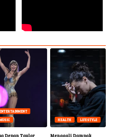
MENT
HEALTH
LIFESTYLE
GAME
LIFESTYLE
Taylor
Menggali Dampak
Timnas MLBB Putra