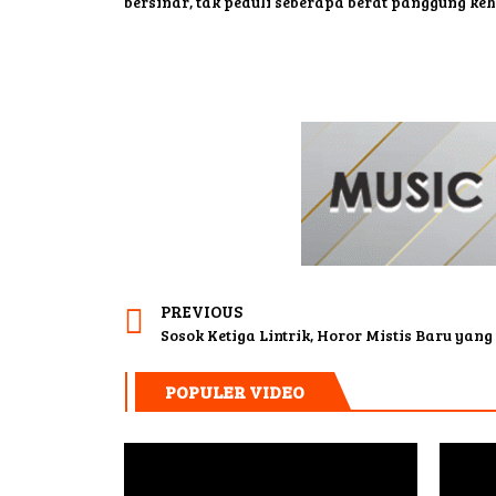
bersinar, tak peduli seberapa berat panggung ke
PREVIOUS
Sosok Ketiga Lintrik, Horor Mistis Baru yan
POPULER VIDEO