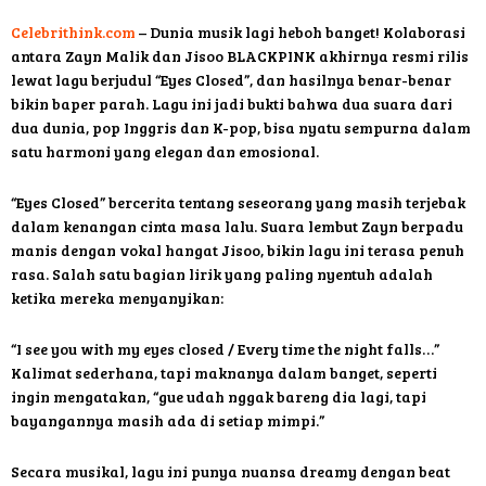
Celebrithink.com
– Dunia musik lagi heboh banget! Kolaborasi
antara Zayn Malik dan Jisoo BLACKPINK akhirnya resmi rilis
lewat lagu berjudul “Eyes Closed”, dan hasilnya benar-benar
bikin baper parah. Lagu ini jadi bukti bahwa dua suara dari
dua dunia, pop Inggris dan K-pop, bisa nyatu sempurna dalam
satu harmoni yang elegan dan emosional.
“Eyes Closed” bercerita tentang seseorang yang masih terjebak
dalam kenangan cinta masa lalu. Suara lembut Zayn berpadu
manis dengan vokal hangat Jisoo, bikin lagu ini terasa penuh
rasa. Salah satu bagian lirik yang paling nyentuh adalah
ketika mereka menyanyikan:
“I see you with my eyes closed / Every time the night falls…”
Kalimat sederhana, tapi maknanya dalam banget, seperti
ingin mengatakan, “gue udah nggak bareng dia lagi, tapi
bayangannya masih ada di setiap mimpi.”
Secara musikal, lagu ini punya nuansa dreamy dengan beat