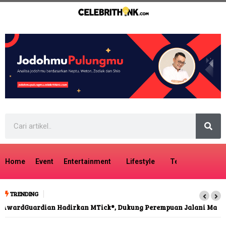
Home
Event
Entertainment
Lifestyle
Tech
Travel
TRENDING
Guardian Hadirkan MTick®, Dukung Perempuan Jalani Masa
Menopause