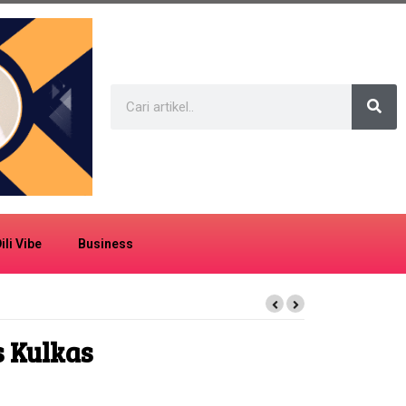
ili Vibe
Business
s Kulkas