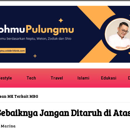
festyle
Tech
Travel
Islami
Edukasi
D
san MK Terkait MBG
Sebaiknya Jangan Ditaruh di Ata
 Marina