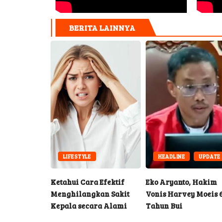
BERITA LAINNYA
LIFESTYLE
HEADLINE
UPDATE
ya
Ketahui Cara Efektif
Eko Aryanto, Hakim
asangan
Menghilangkan Sakit
Vonis Harvey Moeis 6,5
rtikel Ini
Kepala secara Alami
Tahun Bui