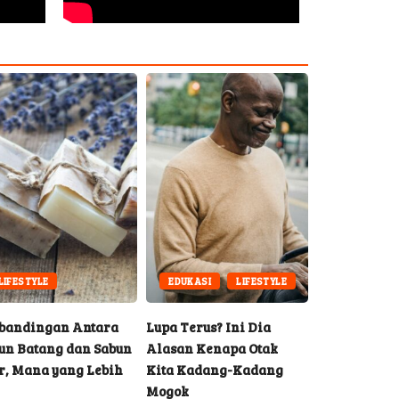
ESTYLE
EDUKASI
LIFESTYLE
EDUKASI
H
ndingan Antara
Lupa Terus? Ini Dia
Sambut Ramadh
Batang dan Sabun
Alasan Kenapa Otak
dengan Persia
Mana yang Lebih
Kita Kadang-Kadang
Terbaik
Mogok