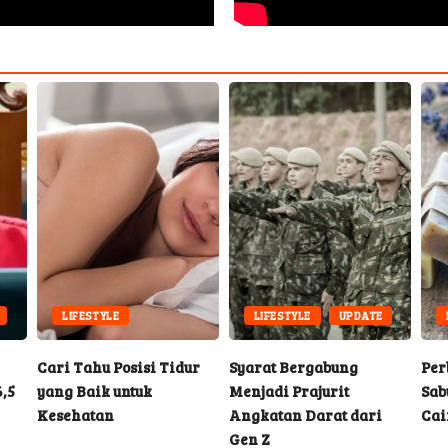
LIFESTYLE
LIFESTYLE
UPDATE
LIF
Cari Tahu Posisi Tidur
Syarat Bergabung
Perba
yang Baik untuk
Menjadi Prajurit
Sabun 
Kesehatan
Angkatan Darat dari
Cair, 
Gen Z