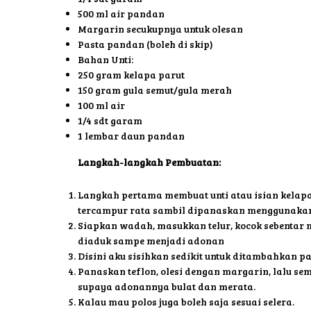
500 ml air pandan
Margarin secukupnya untuk olesan
Pasta pandan (boleh di skip)
Bahan Unti:
250 gram kelapa parut
150 gram gula semut/gula merah
100 ml air
1/4 sdt garam
1 lembar daun pandan
Langkah-langkah Pembuatan:
Langkah pertama membuat unti atau isian kelapa
tercampur rata sambil dipanaskan menggunakan a
Siapkan wadah, masukkan telur, kocok sebentar m
diaduk sampe menjadi adonan
Disini aku sisihkan sedikit untuk ditambahkan pa
Panaskan teflon, olesi dengan margarin, lalu 
supaya adonannya bulat dan merata.
Kalau mau polos juga boleh saja sesuai selera.