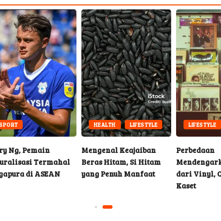
LE
MUSIC
SPORT
LIFESTYLE
n
Alavés Akhiri Rentetan
Bisakah Pasangan
rkan Musik
Kekalahan dengan
Memiliki Rumah
, CD, dan
Kemenangan Tipis 1-0
Sendiri?