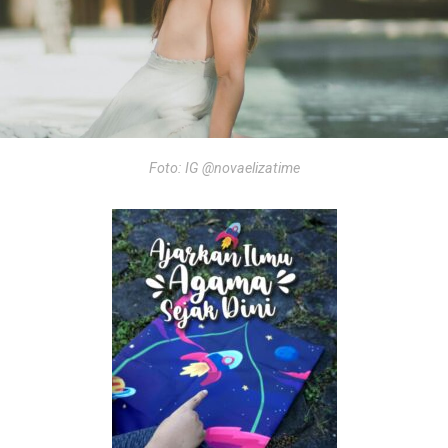
Foto: IG @novaelizatime