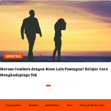
LIFESTYLE
rasa Cemburu dengan Masa Lalu Pasangan? Belajar Cara
I
nghadapinya Yuk
Tentang Kami
Redaksi
Kontak Kami
Iklan
Pedoman Media Siber