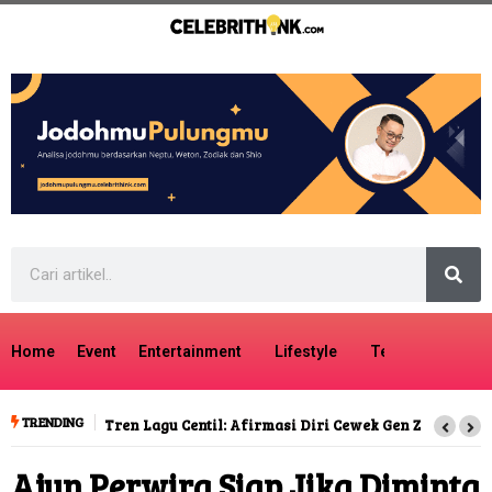
Home
Event
Entertainment
Lifestyle
Tech
Travel
TRENDING
Tren Lagu Centil: Afirmasi Diri Cewek Gen Z
Ajun Perwira Siap Jika Diminta