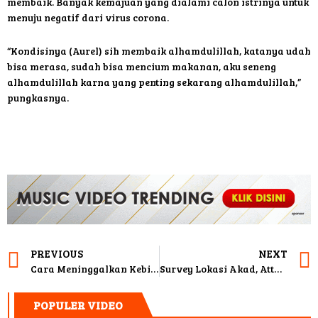
membaik. Banyak kemajuan yang dialami calon istrinya untuk
menuju negatif dari virus corona.
“Kondisinya (Aurel) sih membaik alhamdulillah, katanya udah
bisa merasa, sudah bisa mencium makanan, aku seneng
alhamdulillah karna yang penting sekarang alhamdulillah,”
pungkasnya.
PREVIOUS
NEXT
Cara Meninggalkan Kebiasaan Menggigit Kuku
Survey Lokasi Akad, Atta Halilintar Datangi Masjid Istiqlal
POPULER VIDEO