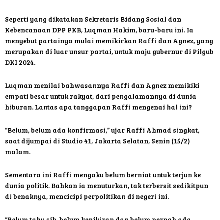
Seperti yang dikatakan Sekretaris Bidang Sosial dan
Kebencanaan DPP PKB, Luqman Hakim, baru-baru ini. Ia
menyebut partainya mulai memikirkan Raffi dan Agnez, yang
merupakan di luar unsur partai, untuk maju gubernur di Pilgub
DKI 2024.
Luqman menilai bahwasannya Raffi dan Agnez memikiki
empati besar untuk rakyat, dari pengalamannya di dunia
hiburan. Lantas apa tanggapan Raffi mengenai hal ini?
“Belum, belum ada konfirmasi,” ujar Raffi Ahmad singkat,
saat dijumpai di Studio 41, Jakarta Selatan, Senin (15/2)
malam.
Sementara ini Raffi mengaku belum berniat untuk terjun ke
dunia politik. Bahkan ia menuturkan, tak terbersit sedikitpun
di benaknya, mencicipi perpolitikan di negeri ini.
“Belum tahu sih, belum kepikiran dan belum pernah ada