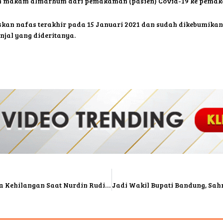
 makam almarhum dari pemakaman (pasien) Covid-19 ke pemaka
an nafas terakhir pada 15 Januari 2021 dan sudah dikebumikan 
jal yang dideritanya.
Sudah Resmi Cerai, Nita Thalia Tetap Merasa Kehilangan Saat Nurdin Ruditia Meninggal