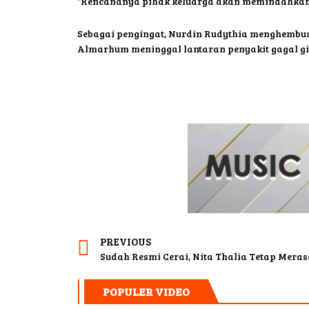
“Rencananya pihak keluarga akan memindahkan
Sebagai pengingat, Nurdin Rudythia menghembusk
Almarhum meninggal lantaran penyakit gagal gin
PREVIOUS
POPULER VIDEO