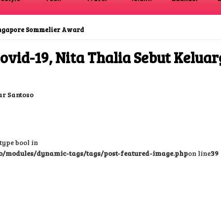
ingapore Sommelier Award
Covid-19, Nita Thalia Sebut Kel
r Santoso
type bool in
o/modules/dynamic-tags/tags/post-featured-image.php
on line
39