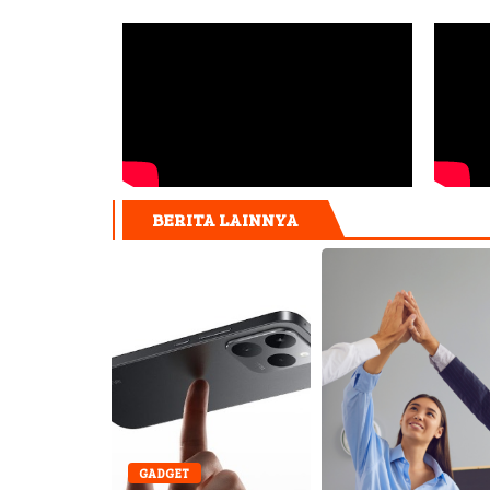
BERITA LAINNYA
GADGET