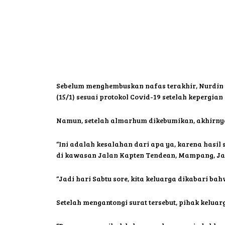
Sebelum menghembuskan nafas terakhir, Nurdin 
(15/1) sesuai protokol Covid-19 setelah kepergia
Namun, setelah almarhum dikebumikan, akhirnya 
“Ini adalah kesalahan dari apa ya, karena hasil s
di kawasan Jalan Kapten Tendean, Mampang, Jaka
“Jadi hari Sabtu sore, kita keluarga dikabari ba
Setelah mengantongi surat tersebut, pihak kel