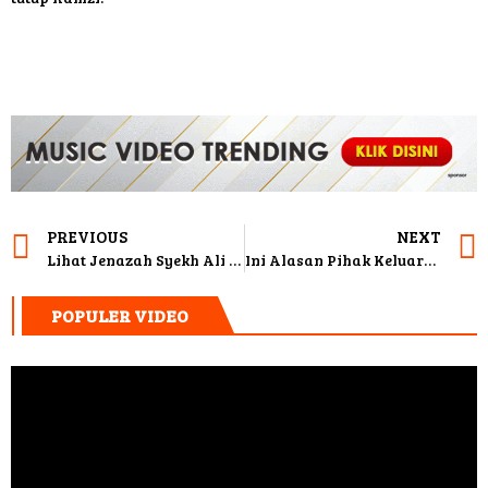
PREVIOUS
NEXT
Lihat Jenazah Syekh Ali Jaber Tersenyum, Ustad Yusuf Mansyur: Sampai Kelihatan Giginya
Ini Alasan Pihak Keluarga Makamkan Syekh Ali Jaber di Daarul Quran
POPULER VIDEO