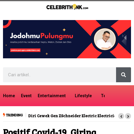
Home
Event
Entertainment
Lifestyle
Tech
Travel
TRENDING
Schneider Electric Electrician Academy Targetkan 8 Ribu Teknisi