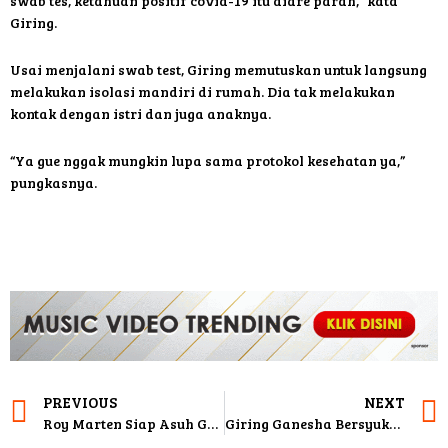
“Yang paling terasa pegal linu di pinggang. Hari pertama abis
swab tes, ketahuan positif covid-19 itu diare parah,” kata
Giring.
Usai menjalani swab test, Giring memutuskan untuk langsung
melakukan isolasi mandiri di rumah. Dia tak melakukan
kontak dengan istri dan juga anaknya.
“Ya gue nggak mungkin lupa sama protokol kesehatan ya,”
pungkasnya.
PREVIOUS
NEXT
Roy Marten Siap Asuh Gempi Kalau Gisella Anastasia Ditahan
Giring Ganesha Bersyukur Istri dan Anaknya Tak Ikut Terpapar Virus Covid-19