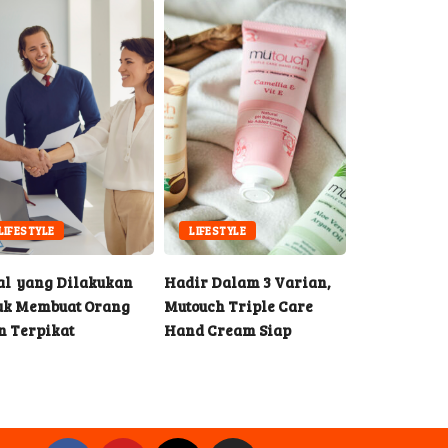
CELEBRITHI
LIFESTYLE
LIFESTYLE
HEADLINE
al yang Dilakukan
Hadir Dalam 3 Varian,
Ahmad Luthf
uk Membuat Orang
Mutouch Triple Care
Kopi dan Int
n Terpikat
Hand Cream Siap
untuk Gen Z