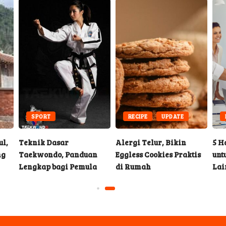
SPORT
RECIPE
UPDATE
l,
Teknik Dasar
Alergi Telur, Bikin
5 H
ng
Taekwondo, Panduan
Eggless Cookies Praktis
unt
Lengkap bagi Pemula
di Rumah
Lai