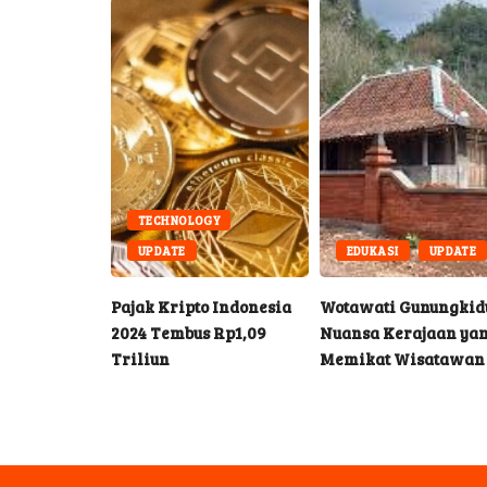
INK
TECHNOLOGY
UPDATE
EDUKASI
UPDATE
Gak Cuma
Pajak Kripto Indonesia
Wotawati Gunungkidu
Ketahui
2024 Tembus Rp1,09
Nuansa Kerajaan ya
knya
Triliun
Memikat Wisatawan