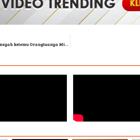
Atta Halilintar Berencana Ajak Aurel Hermansyah ketemu Orangtuanya Minta Restu