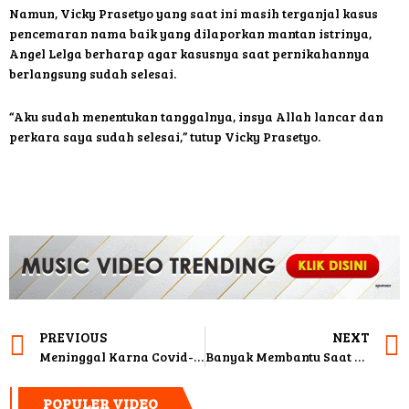
Namun, Vicky Prasetyo yang saat ini masih terganjal kasus
pencemaran nama baik yang dilaporkan mantan istrinya,
Angel Lelga berharap agar kasusnya saat pernikahannya
berlangsung sudah selesai.
“Aku sudah menentukan tanggalnya, insya Allah lancar dan
perkara saya sudah selesai,” tutup Vicky Prasetyo.
PREVIOUS
NEXT
Meninggal Karna Covid-19, Ririn Ekawati Cuma Lihat Dari Jauh Saat Ibunda Dimakamkan
Banyak Membantu Saat Pemakaman Ibunda, Ririn Ekawati Semakin Yakin Nikahi Ibnu Jamil
POPULER VIDEO