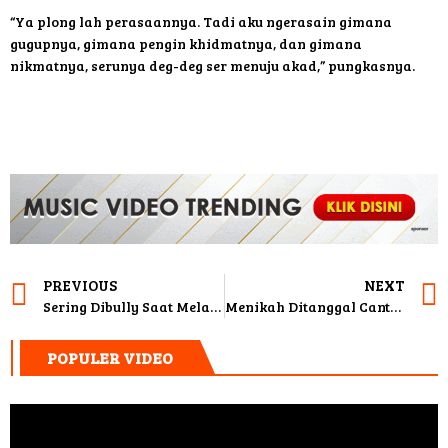
“Ya plong lah perasaannya. Tadi aku ngerasain gimana
gugupnya, gimana pengin khidmatnya, dan gimana
nikmatnya, serunya deg-deg ser menuju akad,” pungkasnya.
PREVIOUS
NEXT
Sering Dibully Saat Melawak, Ucok Baba: Sudah Biasa
Menikah Ditanggal Cantik, Ini Mahar Yang Diberikan Danu Sofwan Untuk Jadikan Jenita Janet Istrinya
POPULER VIDEO