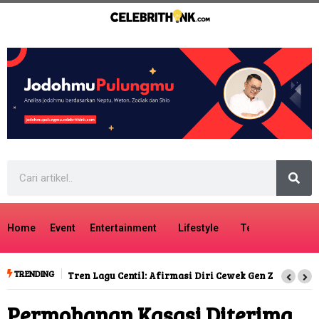
Home
Event
Entertainment
Lifestyle
Tech
Travel
TRENDING
Tren Lagu Centil: Afirmasi Diri Cewek Gen Z
Permohanan Kasasi Diterima,