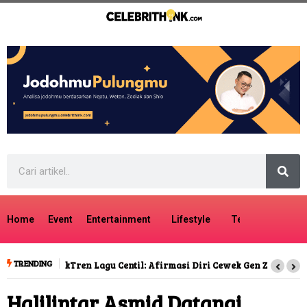
Home
Event
Entertainment
Lifestyle
Tech
Travel
TRENDING
Tren Lagu Centil: Afirmasi Diri Cewek Gen Z
Halilintar Asmid Datangi