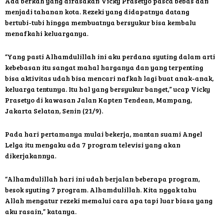
Ada berkah yang dirasakan Vicky Prasetyo pasca bebas dan
menjadi tahanan kota. Rezeki yang didapatnya datang
bertubi-tubi hingga membuatnya bersyukur bisa kembalu
menafkahi keluarganya.
“Yang pasti Alhamdulillah ini aku perdana syuting dalam arti
kebebasan itu sangat mahal harganya dan yang terpenting
bisa aktivitas udah bisa mencari nafkah lagi buat anak-anak,
keluarga tentunya. Itu hal yang bersyukur banget,” ucap Vicky
Prasetyo di kawasan Jalan Kapten Tendean, Mampang,
Jakarta Selatan, Senin (21/9).
Pada hari pertamanya mulai bekerja, mantan suami Angel
Lelga itu mengaku ada 7 program televisi yang akan
dikerjakannya.
“Alhamdulillah hari ini udah berjalan beberapa program,
besok syuting 7 program. Alhamdulillah. Kita nggak tahu
Allah mengatur rezeki memalui cara apa tapi luar biasa yang
aku rasain,” katanya.