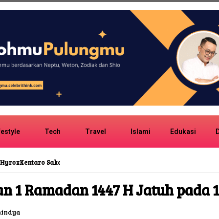
festyle
Tech
Travel
Islami
Edukasi
D
ipaksa Memilih dalam kiDnap GAME
1 Ramadan 1447 H Jatuh pada 18
indya