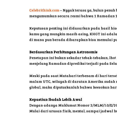
Celebrithink.com
– Nggak terasa ya, bulan penuh
mengumumkan secara resmi bahwa 1 Ramadan 1447 
Keputusan penting ini didasarkan pada hasil hi
kamu yang mungkin masih asing, KHGT ini adalah
di mana pun berada diharapkan bisa memulai pu
Berdasarkan Perhitungan Astronomis
Penetapan ini bukan sekadar tebak-tebakan, lho!
menjelang Ramadan diprediksi terjadi pada Selasa
Meski pada saat Matahari terbenam di hari terse
malam UTC, wilayah di daratan Amerika sudah m
global, maka diputuskanlah bahwa keesokan har
Kepastian Ibadah Lebih Awal
Dengan adanya Maklumat Nomor 2/MLM/I.0/E/20
Mulai dari urusan fisik, mental, sampai jadwal h