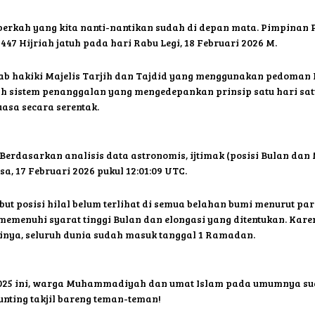
 berkah yang kita nanti-nantikan sudah di depan mata. Pimpina
Hijriah jatuh pada hari Rabu Legi, 18 Februari 2026 M.
sab hakiki Majelis Tarjih dan Tajdid yang menggunakan pedoman 
 sistem penanggalan yang mengedepankan prinsip satu hari satu 
asa secara serentak.
 Berdasarkan analisis data astronomis, ijtimak (posisi Bulan da
, 17 Februari 2026 pukul 12:01:09 UTC.
but posisi hilal belum terlihat di semua belahan bumi menurut p
emenuhi syarat tinggi Bulan dan elongasi yang ditentukan. Kare
inya, seluruh dunia sudah masuk tanggal 1 Ramadan.
25 ini, warga Muhammadiyah dan umat Islam pada umumnya suda
unting takjil bareng teman-teman!