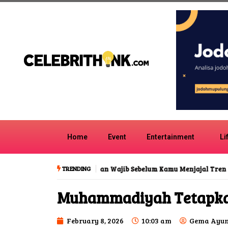
Home
Event
Entertainment
Li
TRENDING
Kentaro Sakaguchi dan Lee Joon-gi D
Muhammadiyah Tetapkan 
February 8, 2026
10:03 am
Gema Ayun