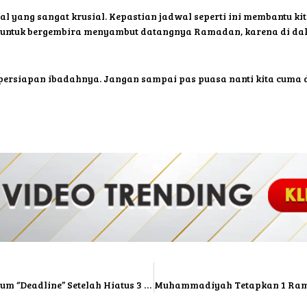
 yang sangat krusial. Kepastian jadwal seperti ini membantu ki
ta untuk bergembira menyambut datangnya Ramadan, karena di da
persiapan ibadahnya. Jangan sampai pas puasa nanti kita cuma da
BLACKPINK is Back! Akhirnya Rilis Mini Album “Deadline” Setelah Hiatus 3 Tahun