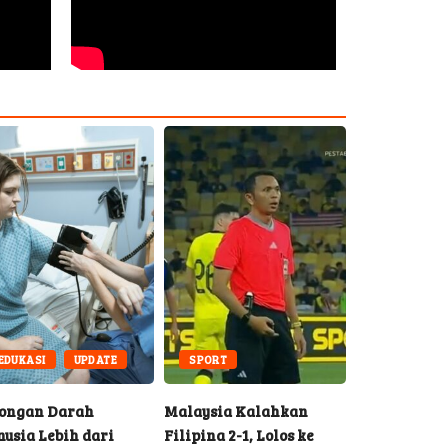
CELEBRITHI
EDUKASI
UPDATE
SPORT
UPDATE
ongan Darah
Malaysia Kalahkan
Truk Daging
usia Lebih dari
Filipina 2-1, Lolos ke
Jambi, Polis