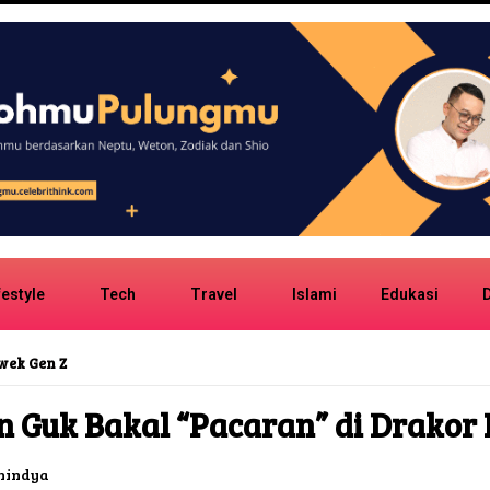
festyle
Tech
Travel
Islami
Edukasi
D
 Gen Z
n Guk Bakal “Pacaran” di Drakor 
nindya