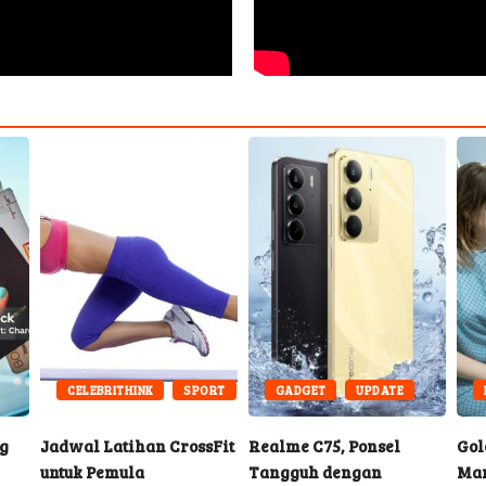
CELEBRITHINK
SPORT
GADGET
UPDATE
g
Jadwal Latihan CrossFit
Realme C75, Ponsel
Gol
untuk Pemula
Tangguh dengan
Man