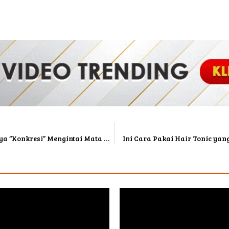
Malas Hapus Maskara Sebelum Tidur? Bahaya “Konkresi” Mengintai Mata Kamu
Ini Cara Pakai Hair Tonic ya