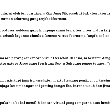
radarai oleh tangan dingin Kim Jung Sik, sosok di balik kesukses
 zaman sekarang yang terjebak burnout.
roduser webtoon yang hidupnya cuma berisi kerja, kerja, dan ker
ba sebuah layanan simulasi kencan virtual bernama “Boyfriend 
nakan perangkat kencan virtual tersebut. Di sana, ia bertemu de
try antara Jisoo yang fresh dan Seo In Guk yang punya tatapan “ma
mantis, tapi juga isu kesehatan mental tentang pentingnya kese
jaga keseimbangan ini penting banget lho, karena tubuh dan jiwa
pakah ia bakal memilih kencan virtual yang sempurna atau kembali