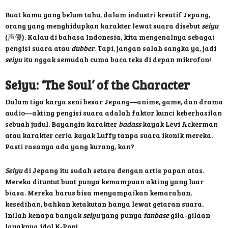
Buat kamu yang belum tahu, dalam industri kreatif Jepang,
orang yang menghidupkan karakter lewat suara disebut
seiyu
(声優). Kalau di bahasa Indonesia, kita mengenalnya sebagai
pengisi suara atau
dubber
. Tapi, jangan salah sangka ya, jadi
seiyu
itu nggak semudah cuma baca teks di depan mikrofon!
Seiyu: ‘The Soul’ of the Character
Dalam tiga karya seni besar Jepang—anime, game, dan drama
audio—akting pengisi suara adalah faktor kunci keberhasilan
sebuah judul. Bayangin karakter
badass
kayak Levi Ackerman
atau karakter ceria kayak Luffy tanpa suara ikonik mereka.
Pasti rasanya ada yang kurang, kan?
Seiyu
di Jepang itu sudah setara dengan artis papan atas.
Mereka dituntut buat punya kemampuan akting yang luar
biasa. Mereka harus bisa menyampaikan kemarahan,
kesedihan, bahkan ketakutan hanya lewat getaran suara.
Inilah kenapa banyak
seiyu
yang punya
fanbase
gila-gilaan
layaknya idol K-Pop!