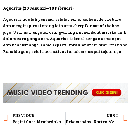
Aquarius (20 Januari – 18 Februari)
Aquarius adalah penemu; selalu memunculkan ide-ide baru
dan menginspirasi orang lain untuk berpikir out of the box
juga. Uranus mengatur orang-orang ini membuat mereka unik
dalam cara yang aneh. Aquarius dikenal dengan semangat
dan kharismanya, sama seperti Oprah Winfrey atau Cristiano
Ronaldo yang selalu termotivasi untuk mencapai tujuannya!
PREVIOUS
NEXT
Begini Cara Membedakan Kentang Segar dan Busuk saat Belanja
Rekomendasi Konten Media Sosial yang Wajib Kamu Follow di Tahun 2024