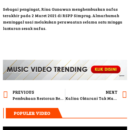
Sebagai pengingat, Rina Gunawan menghembuskan nafas
terakhir pada 2 Maret 2021 di RSPP Simprug. Almarhumah
meninggal usai melakukan perawaatan selama satu minggu
lantaran sesak nafas.
PREVIOUS
NEXT
Pembukaan Restoran Berbuntut Panjang, Polisi Bakal Panggil Rizky Billar
Kalina Oktarani Tak Masalahkan Vicky Prasetyo Genit, Asal…
POPULER VIDEO