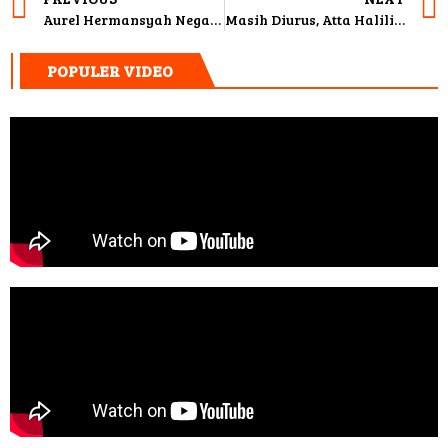
Aurel Hermansyah Negatif Covid-19, Atta Halilintar: Bisa Jalan Bareng Lagi
Masih Diurus, Atta Halilintar dan Aurel Hermansyah Berharap Bisa Akad Nikah di Masjid Istiqlal
POPULER VIDEO