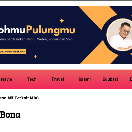
festyle
Tech
Travel
Islami
Edukasi
D
san MK Terkait MBG
 Bona