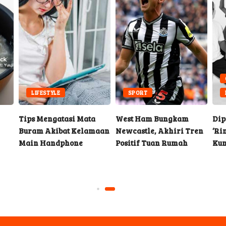
LIFESTYLE
SPORT
Tips Mengatasi Mata
West Ham Bungkam
Dip
Buram Akibat Kelamaan
Newcastle, Akhiri Tren
‘Ri
Main Handphone
Positif Tuan Rumah
Kun