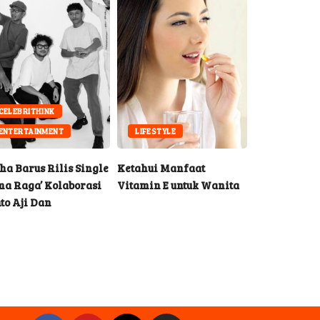
CELEBRITHINK
ENTERTAINMENT
LIFESTYLE
EDUKASI
ha Barus Rilis Single
Ketahui Manfaat
Urban Farmi
ma Raga’ Kolaborasi
Vitamin E untuk Wanita
Jadi Petani 
to Aji Dan
Estetik dan S