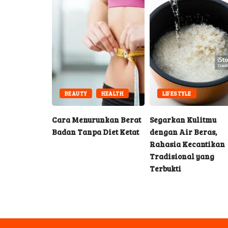
BEAUTY
HEALTH
LIFESTYLE
onesia
Cara Menurunkan Berat
Segarkan Kulitmu
an Laos
Badan Tanpa Diet Ketat
dengan Air Beras,
Rahasia Kecantikan
Tradisional yang
Terbukti