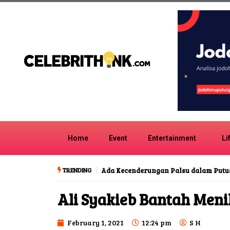
Home
Event
Entertainment
Li
TRENDING
Ada Kecenderungan Palsu dalam Putu
Ali Syakieb Bantah Meni
February 1, 2021
12:24 pm
S H