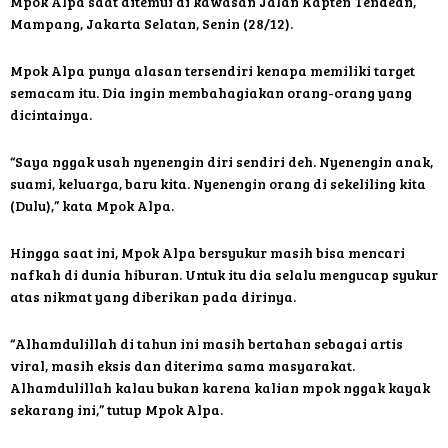
Mpok Alpa saat ditemui di kawasan Jalan Kapten Tendean,
Mampang, Jakarta Selatan, Senin (28/12).
Mpok Alpa punya alasan tersendiri kenapa memiliki target
semacam itu. Dia ingin membahagiakan orang-orang yang
dicintainya.
“Saya nggak usah nyenengin diri sendiri deh. Nyenengin anak,
suami, keluarga, baru kita. Nyenengin orang di sekeliling kita
(Dulu),” kata Mpok Alpa.
Hingga saat ini, Mpok Alpa bersyukur masih bisa mencari
nafkah di dunia hiburan. Untuk itu dia selalu mengucap syukur
atas nikmat yang diberikan pada dirinya.
“Alhamdulillah di tahun ini masih bertahan sebagai artis
viral, masih eksis dan diterima sama masyarakat.
Alhamdulillah kalau bukan karena kalian mpok nggak kayak
sekarang ini,” tutup Mpok Alpa.