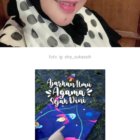
foto: ig: elvy_sukaesih