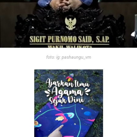
foto: ig: pashaungu_vm