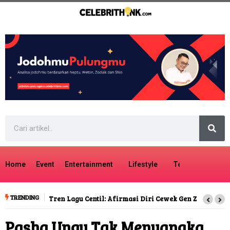
Home
Event
Entertainment
Lifestyle
Tech
Travel
TRENDING
Tren Lagu Centil: Afirmasi Diri Cewek Gen Z
Pasha Ungu Tak Menyangka