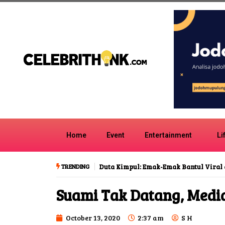
Home
Event
Entertainment
Li
TRENDING
Duta Kimpul: Emak-Emak Bantul Viral 
Suami Tak Datang, Medi
October 13, 2020
2:37 am
S H