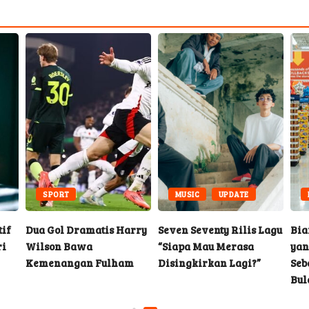
SPORT
MUSIC
UPDATE
tif
Dua Gol Dramatis Harry
Seven Seventy Rilis Lagu
Bia
ri
Wilson Bawa
“Siapa Mau Merasa
yan
Kemenangan Fulham
Disingkirkan Lagi?”
Seb
Bul