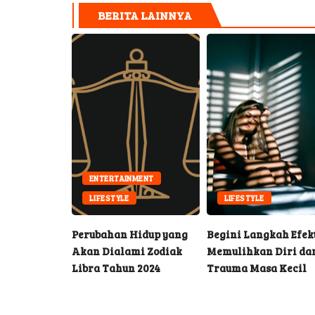
BERITA LAINNYA
ENTERTAINMENT
VIRAL
LIFESTYLE
LIFESTYLE
iki Kasus
Perubahan Hidup yang
Begini Langkah Efek
i Koridor
Akan Dialami Zodiak
Memulihkan Diri da
Libra Tahun 2024
Trauma Masa Kecil