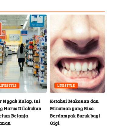
LIFESTYLE
LIFESTYLE
LIFESTYLE
r Nggak Kalap, Ini
Ketahui Makanan dan
5 Pengaruh P
g Harus Dilakukan
Minuman yang Bisa
Keterlibata
elum Belanja
Berdampak Buruk bagi
terhadap P
anan
Gigi
Anak