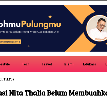
festyle
Tech
Travel
Islami
Edukasi
D
di TikTok
asi Nita Thalia Belum Membuahka