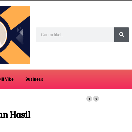
ili Vibe
Business
n Hasil