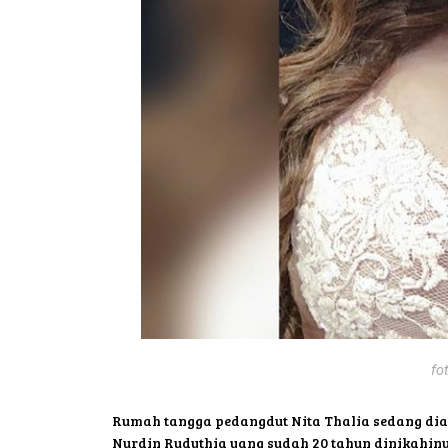
fot
Rumah tangga pedangdut Nita Thalia sedang diam
Nurdin Rudythia yang sudah 20 tahun dinikahiny