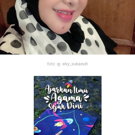
foto: ig: elvy_sukaesih