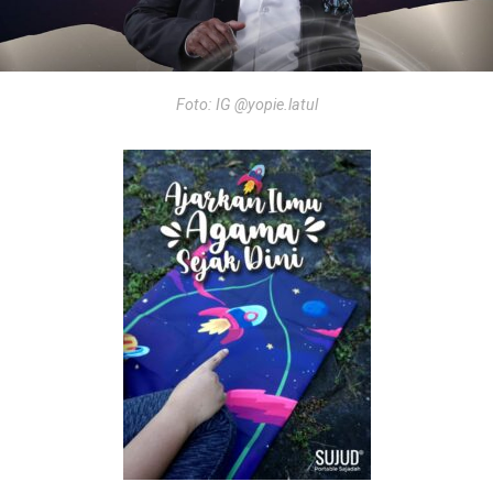
Foto: IG @yopie.latul