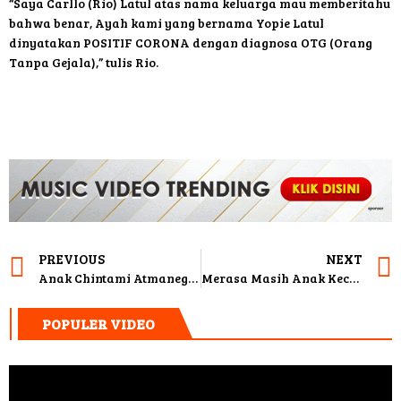
“Saya Carllo (Rio) Latul atas nama keluarga mau memberitahu
bahwa benar, Ayah kami yang bernama Yopie Latul
dinyatakan POSITIF CORONA dengan diagnosa OTG (Orang
Tanpa Gejala),” tulis Rio.
PREVIOUS
NEXT
Anak Chintami Atmanegara Dilapor Atas Dugaan Penganiayaan
Merasa Masih Anak Kecil di Dunia Politik, Olla Ramlan Urung Ikut Pilkada 2020
POPULER VIDEO