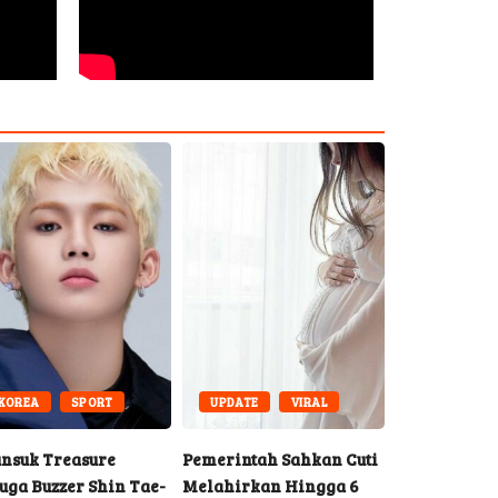
KOREA
SPORT
UPDATE
VIRAL
SPORT
nsuk Treasure
Pemerintah Sahkan Cuti
Mengenal Be
uga Buzzer Shin Tae-
Melahirkan Hingga 6
Muay Thai, 