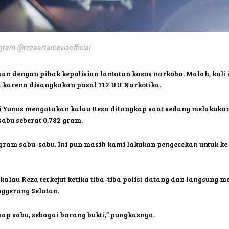
agram @rezaartameviaofficial
an dengan pihak kepolisian lantatan kasus narkoba. Malah, kali 
 karena disangkakan pasal 112 UU Narkotika.
i Yunus mengatakan kalau Reza ditangkap saat sedang melakukan 
sabu seberat 0,782 gram.
78 gram sabu-sabu. Ini pun masih kami lakukan pengecekan untuk ke
au Reza terkejut ketika tiba-tiba polisi datang dan langsung mem
ggerang Selatan.
sap sabu, sebagai barang bukti,” pungkasnya.