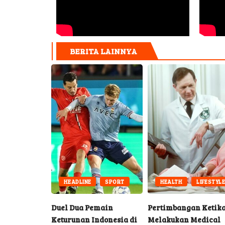
BERITA LAINNYA
MUSIC
HEADLINE
SPORT
HEALTH
LIFESTYL
 Lirik Lagu
Duel Dua Pemain
Pertimbangan Ketik
 dengan
Keturunan Indonesia di
Melakukan Medical