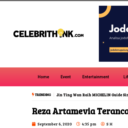
Home
Event
Entertainment
Li
TRENDING
Jin Ting Wan Raih MICHELIN Guide S
Reza Artamevia Teranc
September 6, 2020
4:35 pm
S H