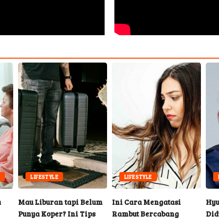
E
LIFESTYLE
LIFESTYLE
a
Mau Liburan tapi Belum
Ini Cara Mengatasi
Hyu
Punya Koper? Ini Tips
Rambut Bercabang
Did