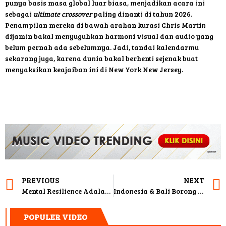
punya basis masa global luar biasa, menjadikan acara ini
sebagai
ultimate crossover
paling dinanti di tahun 2026.
Penampilan mereka di bawah arahan kurasi Chris Martin
dijamin bakal menyuguhkan harmoni visual dan audio yang
belum pernah ada sebelumnya. Jadi, tandai kalendarmu
sekarang juga, karena dunia bakal berhenti sejenak buat
menyaksikan keajaiban ini di New York New Jersey.
PREVIOUS
NEXT
Mental Resilience Adalah ‘Superpower’ Asli Biar Sukses di 2026
Indonesia & Bali Borong Penghargaan di China Travel Awards 2025
POPULER VIDEO