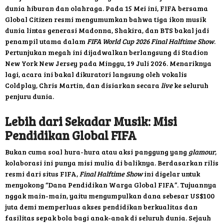
dunia hiburan dan olahraga. Pada 15 Mei ini, FIFA bersama
Global Citizen resmi mengumumkan bahwa tiga ikon musik
dunia lintas generasi Madonna, Shakira, dan BTS bakal jadi
penampil utama dalam
FIFA World Cup 2026 Final Halftime Show
.
Pertunjukan megah ini dijadwalkan berlangsung di Stadion
New York New Jersey pada Minggu, 19 Juli 2026. Menariknya
lagi, acara ini bakal dikuratori langsung oleh vokalis
Coldplay, Chris Martin, dan disiarkan secara
live
ke seluruh
penjuru dunia.
Lebih dari Sekadar Musik: Misi
Pendidikan Global FIFA
Bukan cuma soal hura-hura atau aksi panggung yang
glamour
,
kolaborasi ini punya misi mulia di baliknya. Berdasarkan rilis
resmi dari situs FIFA,
Final Halftime Show
ini digelar untuk
menyokong “Dana Pendidikan Warga Global FIFA”. Tujuannya
nggak main-main, yaitu mengumpulkan dana sebesar US$100
juta demi memperluas akses pendidikan berkualitas dan
fasilitas sepak bola bagi anak-anak di seluruh dunia. Sejauh