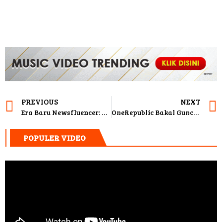
PREVIOUS
NEXT
Era Baru Newsfluencer: Ketika Jurnalisme Ketemu Kredibilitas dan Gaya Sosial Media
OneRepublic Bakal Guncang Singapura, Member KrisFlyer Dapat Akses Eksklusif
POPULER VIDEO