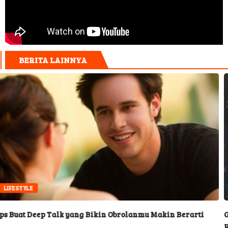
BERITA LAINNYA
SPORT
lk yang Bikin Obrolanmu Makin Berarti
Guardiola Siap 
Remehkan MU