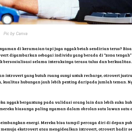
Pic by Canva
nyaman di keramaian tapi juga nggak betah sendirian terus? Bisa 
vert digambarkan sebagai individu yang berada di “zona tengah” 
 bersosialisasi selama interaksinya terasa tulus dan berkualitas.
an introvert yang butuh ruang sunyi untuk recharge, otrovert just
eka, kualitas hubungan jauh lebih penting daripada jumlah teman.
reka nggak bergantung pada validasi orang lain dan lebih suka h
 mereka biasanya paling nyaman dalam obrolan satu lawan satu 
imbangkan energi. Mereka bisa tampil percaya diri di depan pub
 memuja ekstrovert atau mengidealkan introvert, otrovert hadir 