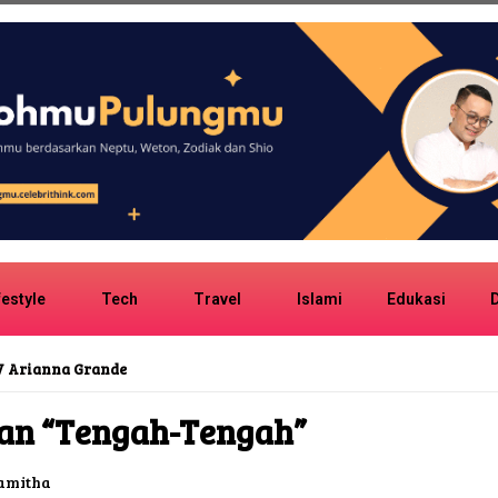
festyle
Tech
Travel
Islami
Edukasi
D
V Arianna Grande
ian “Tengah-Tengah”
amitha