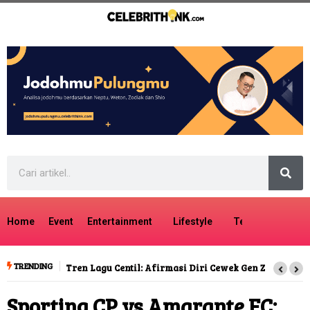
Home
Event
Entertainment
Lifestyle
Tech
Travel
TRENDING
Tren Lagu Centil: Afirmasi Diri Cewek Gen Z
Sporting CP vs Amarante FC: