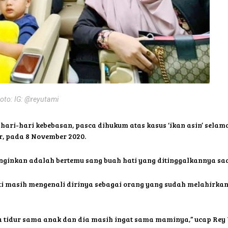
oto: IG: @reyutami
hari-hari kebebasan, pasca dihukum atas kasus ‘ikan asin’ selama
r, pada 8 November 2020.
iinginkan adalah bertemu sang buah hati yang ditinggalkannya saa
ti masih mengenali dirinya sebagai orang yang sudah melahirkann
sa tidur sama anak dan dia masih ingat sama maminya,” ucap Rey