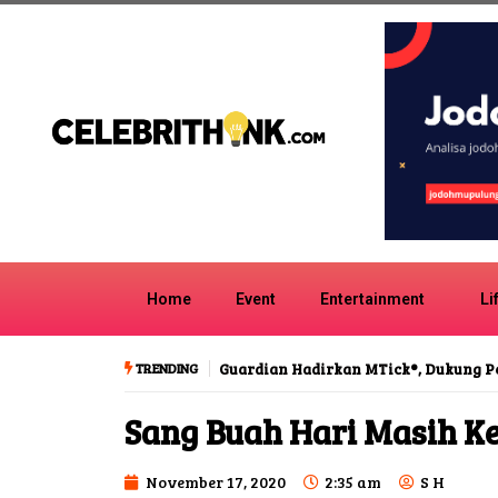
Home
Event
Entertainment
Li
TRENDING
Guardian Hadirkan MTick®, Dukung 
Sang Buah Hari Masih Ke
November 17, 2020
2:35 am
S H