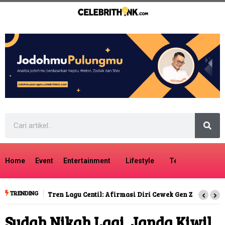
Home
Event
Entertainment
Lifestyle
Tech
Travel
TRENDING
Tren Lagu Centil: Afirmasi Diri Cewek Gen Z
Sudah Nikah Lagi, Janda Kiwil